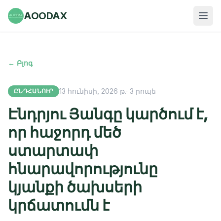
AOODAX
← Բլոգ
13 հունիսի, 2026 թ.
·
3
րոպե
ԸՆԴՀԱՆՈՒՐ
Էնդրյու Յանգը կարծում է,
որ հաջորդ մեծ
ստարտափ
հնարավորությունը
կյանքի ծախսերի
կրճատումն է