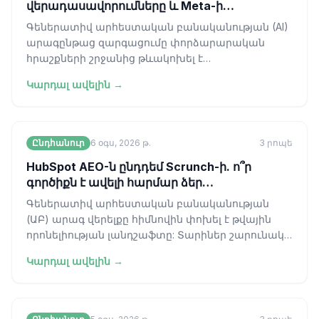
վերադասավորումները և Meta-ի
անվերահսկելի մոդելը
Գեներատիվ արհեստական բանականության (AI)
արագընթաց զարգացումը փորձարարական
հրաշքների շրջանից թևակոխել է
արդյունաբերական համախմբման կոշտ փուլ։
Կարդալ ավելին →
Ձեռնարկությունների
Ընդհանուր
6 օգս, 2026 թ.
3
րոպե
HubSpot AEO-ն ընդդեմ Scrunch-ի. ո՞ր
գործիքն է ավելի հարմար ձեր
աշխատանքային գործընթացին։
Գեներատիվ արհեստական բանականության
(ԱԲ) արագ վերելքը հիմնովին փոխել է թվային
որոնելիության լանդշաֆտը: Տարիներ շարունակ
ոլորտը գործում էր «կապույտ հղման» գերիշխա
Կարդալ ավելին →