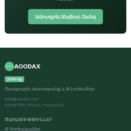
Ամրագրել Անվճար Զանգ
AOODAX
2014-ից
Ծրագրային Արտադրանք և AI Լուծումներ
hello@aoodax.com
Ադոնց 19/8, Երևան, Հայաստան
ԾԱՌԱՅՈՒԹՅՈՒՆՆԵՐ
AI Գործակալներ