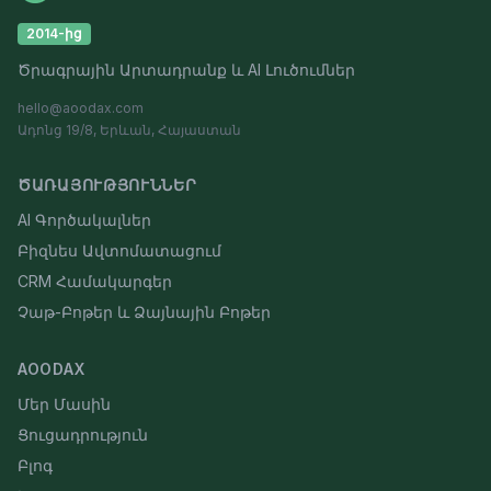
2014-ից
Ծրագրային Արտադրանք և AI Լուծումներ
hello@aoodax.com
Ադոնց 19/8, Երևան, Հայաստան
ԾԱՌԱՅՈՒԹՅՈՒՆՆԵՐ
AI Գործակալներ
Բիզնես Ավտոմատացում
CRM Համակարգեր
Չաթ-Բոթեր և Ձայնային Բոթեր
AOODAX
Մեր Մասին
Ցուցադրություն
Բլոգ