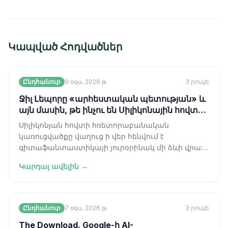
Կապված Հոդվածներ
Ընդհանուր
9 օգս, 2026 թ.
3
րոպե
Ջիլ Լեպորը «արհեստական պետության» և
այն մասին, թե ինչու են Սիլիկոնային հովտի
առաջնորդները վատ գիտաֆանտաստիկա
Սիլիկոնյան հովտի հռետորաբանական
ընթերցողներ
կառուցվածքը վաղուց ի վեր հենվում է
գիտաֆանտաստիկայի յուրօրինակ մի ձևի վրա:
Եթե ուշադիր լսեք եռամսյակային
Կարդալ ավելին →
հաշվետվությունների քննա
Ընդհանուր
7 օգս, 2026 թ.
3
րոպե
The Download. Google-ի AI-