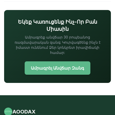
Եկեք Կառուցենք Ինչ-Որ Բան
Միասին
Ամրագրեք անվճար 30 րոպեանոց
ռազմավարական զանգ: Կուրվագծենք ինչն է
իմաստ ունենում Ձեր կոնկրետ իրավիճակի
համար:
Ամրագրել Անվճար Զանգ
AOODAX