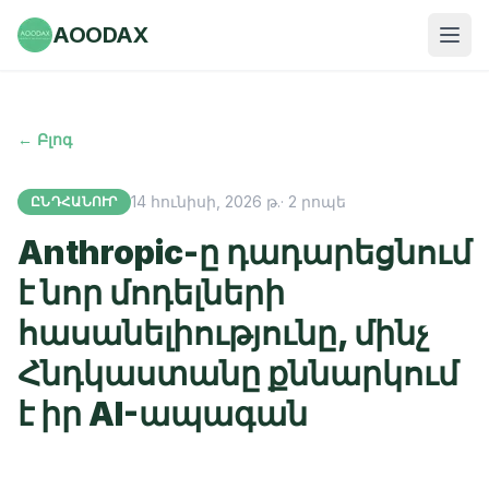
AOODAX
← Բլոգ
14 հունիսի, 2026 թ.
·
2
րոպե
ԸՆԴՀԱՆՈՒՐ
Anthropic-ը դադարեցնում
է նոր մոդելների
հասանելիությունը, մինչ
Հնդկաստանը քննարկում
է իր AI-ապագան