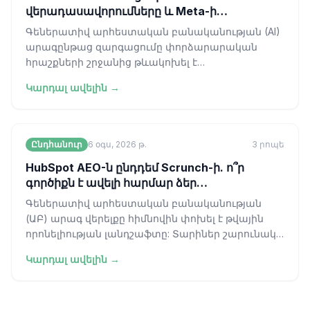
վերադասավորումները և Meta-ի
անվերահսկելի մոդելը
Գեներատիվ արհեստական բանականության (AI)
արագընթաց զարգացումը փորձարարական
հրաշքների շրջանից թևակոխել է
արդյունաբերական համախմբման կոշտ փուլ։
Կարդալ ավելին →
Ձեռնարկությունների
Ընդհանուր
6 օգս, 2026 թ.
3
րոպե
HubSpot AEO-ն ընդդեմ Scrunch-ի. ո՞ր
գործիքն է ավելի հարմար ձեր
աշխատանքային գործընթացին։
Գեներատիվ արհեստական բանականության
(ԱԲ) արագ վերելքը հիմնովին փոխել է թվային
որոնելիության լանդշաֆտը: Տարիներ շարունակ
ոլորտը գործում էր «կապույտ հղման» գերիշխա
Կարդալ ավելին →