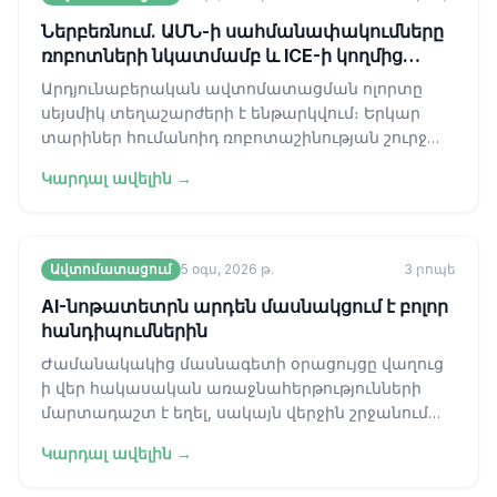
Ներբեռնում. ԱՄՆ-ի սահմանափակումները
ռոբոտների նկատմամբ և ICE-ի կողմից
ԴՆԹ-ի հավաքագրումը
Արդյունաբերական ավտոմատացման ոլորտը
սեյսմիկ տեղաշարժերի է ենթարկվում։ Երկար
տարիներ հումանոիդ ռոբոտաշինության շուրջ
ստեղծված պատմությունը գերիշխված է եղել
Կարդալ ավելին →
շոուն
Ավտոմատացում
5 օգս, 2026 թ.
3
րոպե
AI-նոթատետրն արդեն մասնակցում է բոլոր
հանդիպումներին
Ժամանակակից մասնագետի օրացույցը վաղուց
ի վեր հակասական առաջնահերթությունների
մարտադաշտ է եղել, սակայն վերջին շրջանում
այն վերածվել է բոլորովին այլ բանի՝ չգրառվա
Կարդալ ավելին →