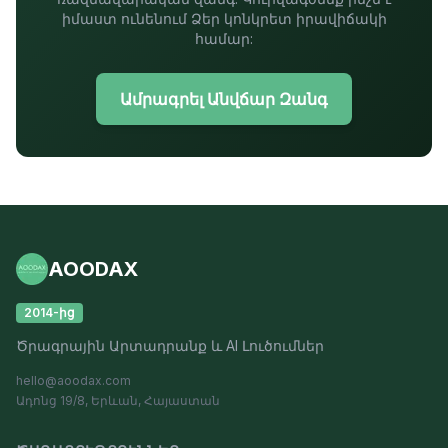
իմաստ ունենում Ձեր կոնկրետ իրավիճակի
համար:
Ամրագրել Անվճար Զանգ
AOODAX
2014-ից
Ծրագրային Արտադրանք և AI Լուծումներ
hello@aoodax.com
Ադոնց 19/8, Երևան, Հայաստան