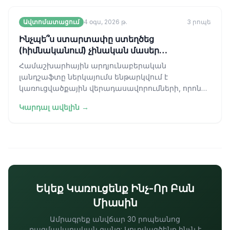
Ավտոմատացում
4 օգս, 2026 թ.
3
րոպե
Ինչպե՞ս ստարտափը ստեղծեց
(հիմնականում) չինական մասեր
չպարունակող ռոբոտ
Համաշխարհային արդյունաբերական
լանդշաֆտը ներկայումս ենթարկվում է
կառուցվածքային վերադասավորումների, որոնք
իրենց մասշտաբով համազոր են հոսքագծի
Կարդալ ավելին →
գյուտին։ Տասնամյակն
Եկեք Կառուցենք Ինչ-Որ Բան
Միասին
Ամրագրեք անվճար 30 րոպեանոց
ռազմավարական զանգ: Կուրվագծենք ինչն է