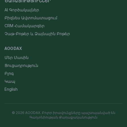
ԾԱՌԱՅՈՒԹՅՈՒՆՆԵՐ
AI Գործակալներ
Բիզնես Ավտոմատացում
CRM Համակարգեր
Չաթ-Բոթեր և Ձայնային Բոթեր
AOODAX
Մեր Մասին
Ցուցադրություն
Բլոգ
Կապ
English
©
2026
AOODAX.
Բոլոր իրավունքները պաշտպանված են
Գաղտնիության Քաղաքականություն