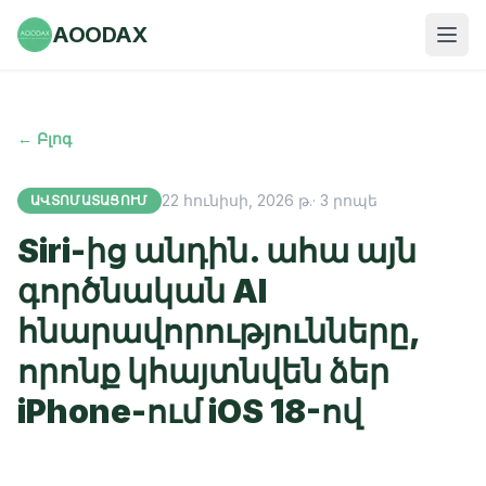
AOODAX
← Բլոգ
22 հունիսի, 2026 թ.
·
3
րոպե
ԱՎՏՈՄԱՏԱՑՈՒՄ
Siri-ից անդին. ահա այն
գործնական AI
հնարավորությունները,
որոնք կհայտնվեն ձեր
iPhone-ում iOS 18-ով