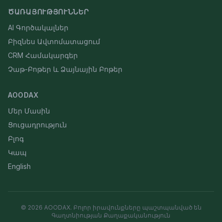
ԾԱՌԱՅՈՒԹՅՈՒՆՆԵՐ
AI Գործակալներ
Բիզնես Ավտոմատացում
CRM Համակարգեր
Չաթ-Բոթեր և Ձայնային Բոթեր
AOODAX
Մեր Մասին
Ցուցադրություն
Բլոգ
Կապ
English
©
2026
AOODAX.
Բոլոր իրավունքները պաշտպանված են
Գաղտնիության Քաղաքականություն