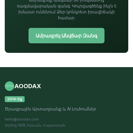
ռազմավարական զանգ: Կուրվագծենք ինչն է
իմաստ ունենում Ձեր կոնկրետ իրավիճակի
համար:
Ամրագրել Անվճար Զանգ
AOODAX
2014-ից
Ծրագրային Արտադրանք և AI Լուծումներ
hello@aoodax.com
Ադոնց 19/8, Երևան, Հայաստան