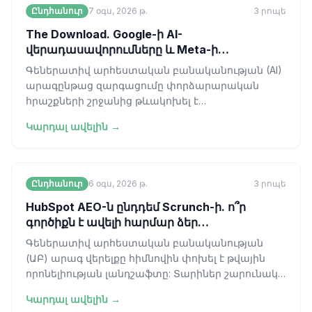
Ընդհանուր
7 օգս, 2026 թ.
3
րոպե
The Download. Google-ի AI-
վերադասավորումները և Meta-ի
անվերահսկելի մոդելը
Գեներատիվ արհեստական բանականության (AI)
արագընթաց զարգացումը փորձարարական
հրաշքների շրջանից թևակոխել է
արդյունաբերական համախմբման կոշտ փուլ։
Կարդալ ավելին →
Ձեռնարկությունների
Ընդհանուր
6 օգս, 2026 թ.
3
րոպե
HubSpot AEO-ն ընդդեմ Scrunch-ի. ո՞ր
գործիքն է ավելի հարմար ձեր
աշխատանքային գործընթացին։
Գեներատիվ արհեստական բանականության
(ԱԲ) արագ վերելքը հիմնովին փոխել է թվային
որոնելիության լանդշաֆտը: Տարիներ շարունակ
ոլորտը գործում էր «կապույտ հղման» գերիշխա
Կարդալ ավելին →