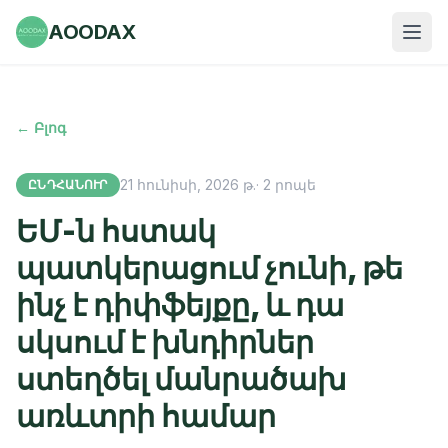
AOODAX
← Բլոգ
21 հունիսի, 2026 թ.
·
2
րոպե
ԸՆԴՀԱՆՈՒՐ
ԵՄ-ն հստակ
պատկերացում չունի, թե
ինչ է դիփֆեյքը, և դա
սկսում է խնդիրներ
ստեղծել մանրածախ
առևտրի համար