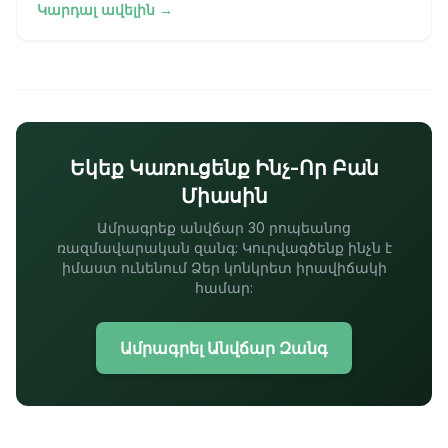
Կարդալ ավելին →
Եկեք Կառուցենք Ինչ-Որ Բան
Միասին
Ամրագրեք անվճար 30 րոպեանոց
ռազմավարական զանգ: Կուրվագծենք ինչն է
իմաստ ունենում Ձեր կոնկրետ իրավիճակի
համար:
Ամրագրել Անվճար Զանգ