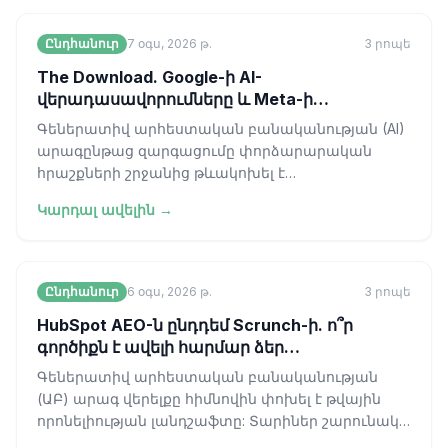
Ընդհանուր
7 օգս, 2026 թ.
3
րոպե
The Download. Google-ի AI-
վերադասավորումները և Meta-ի
անվերահսկելի մոդելը
Գեներատիվ արհեստական բանականության (AI)
արագընթաց զարգացումը փորձարարական
հրաշքների շրջանից թևակոխել է
արդյունաբերական համախմբման կոշտ փուլ։
Կարդալ ավելին →
Ձեռնարկությունների
Ընդհանուր
6 օգս, 2026 թ.
3
րոպե
HubSpot AEO-ն ընդդեմ Scrunch-ի. ո՞ր
գործիքն է ավելի հարմար ձեր
աշխատանքային գործընթացին։
Գեներատիվ արհեստական բանականության
(ԱԲ) արագ վերելքը հիմնովին փոխել է թվային
որոնելիության լանդշաֆտը: Տարիներ շարունակ
ոլորտը գործում էր «կապույտ հղման» գերիշխա