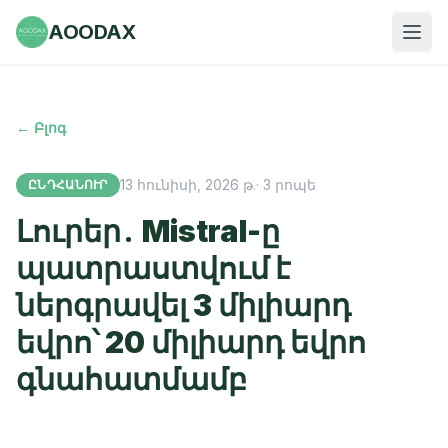
AOODAX
← Բլոգ
13 հունիսի, 2026 թ.
·
3
րոպե
ԸՆԴՀԱՆՈՒՐ
Լուրեր․ Mistral-ը
պատրաստվում է
ներգրավել 3 միլիարդ
եվրո՝ 20 միլիարդ եվրո
գնահատմամբ