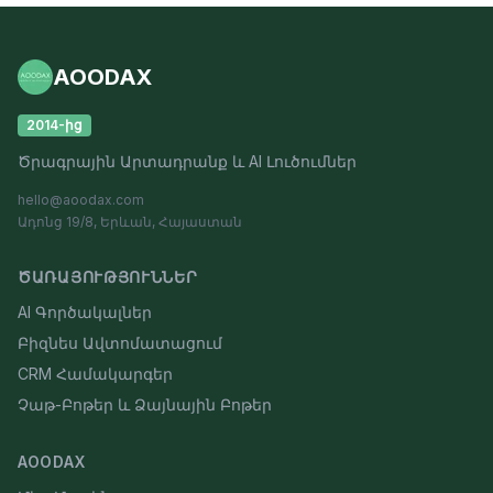
AOODAX
2014-ից
Ծրագրային Արտադրանք և AI Լուծումներ
hello@aoodax.com
Ադոնց 19/8, Երևան, Հայաստան
ԾԱՌԱՅՈՒԹՅՈՒՆՆԵՐ
AI Գործակալներ
Բիզնես Ավտոմատացում
CRM Համակարգեր
Չաթ-Բոթեր և Ձայնային Բոթեր
AOODAX