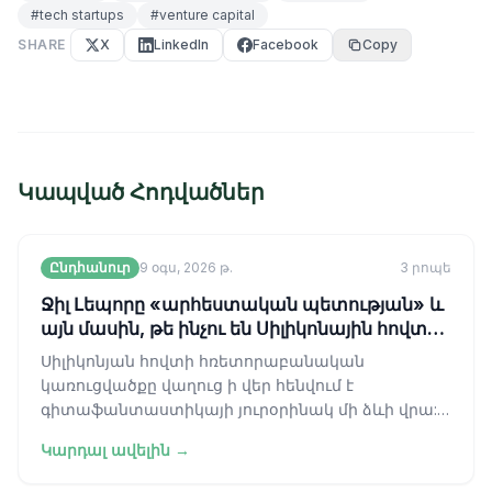
#
tech startups
#
venture capital
SHARE
X
LinkedIn
Facebook
Copy
Կապված Հոդվածներ
Ընդհանուր
9 օգս, 2026 թ.
3
րոպե
Ջիլ Լեպորը «արհեստական պետության» և
այն մասին, թե ինչու են Սիլիկոնային հովտի
առաջնորդները վատ գիտաֆանտաստիկա
Սիլիկոնյան հովտի հռետորաբանական
ընթերցողներ
կառուցվածքը վաղուց ի վեր հենվում է
գիտաֆանտաստիկայի յուրօրինակ մի ձևի վրա:
Եթե ուշադիր լսեք եռամսյակային
Կարդալ ավելին →
հաշվետվությունների քննա