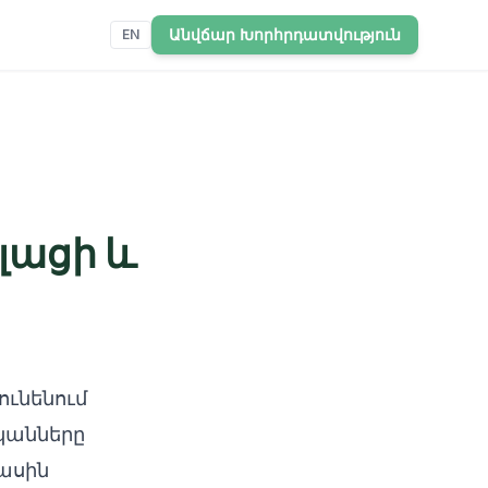
Անվճար Խորհրդատվություն
EN
ելացի և
ւնենում
կանները
ասին