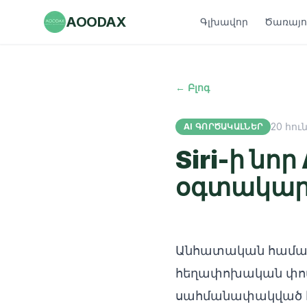
AOODAX
Գլխավոր
Ծառայու
← Բլոգ
20 հուն
AI ԳՈՐԾԱԿԱԼՆԵՐ
Siri-ի նո
օգտակար
Անհատական համակա
հեղափոխական փոփո
սահմանափակված էի