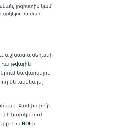
կան, լոգիստիկ կամ
արկելու համար՝
ին և աշխատասեղանի
. դա
թվային
րում նավարկելու
րող են ակնկալել
օրինակ՝ «ամփոփի՛ր
ւմ է նախկինում
մերը։ Սա
ROI
-ի