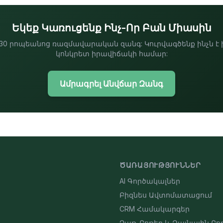
Եկեք Կառուցենք Ինչ-Որ Բան Միասին
0 րոպեանոց ռազմավարական զանգ: Կուրվագծենք ինչն է 
կոնկրետ իրավիճակի համար:
Ամրագրել Անվճար Զանգ
ԾԱՌԱՅՈՒԹՅՈՒՆՆԵՐ
AI Գործակալներ
Բիզնես Ավտոմատացում
CRM Համակարգեր
Չաթ-Բոթեր և Ձայնային Բո