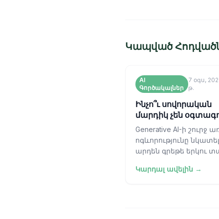
Կապված Հոդված
AI
7 օգս, 20
Գործակալներ
թ.
Ինչո՞ւ սովորական
մարդիկ չեն օգտագ
AI գործակալներ
Generative AI-ի շուրջ 
ոգևորությունը նկատել
արդեն գրեթե երկու տ
Մենք ականատես ենք 
Կարդալ ավելին →
խոշոր լեզվական մոդե
(LLM) հնարավորությու
հսկայական թ