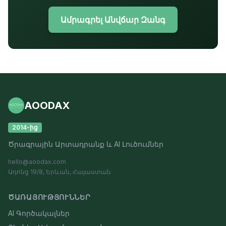
Ամրագրել Անվճար Զանգ
AOODAX
2014-ից
Ծրագրային Արտադրանք և AI Լուծումներ
hello@aoodax.com
Ադոնց 19/8, Երևան, Հայաստան
ԾԱՌԱՅՈՒԹՅՈՒՆՆԵՐ
AI Գործակալներ