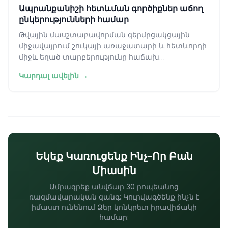
Ապրանքանիշի հետևման գործիքներ աճող
ընկերությունների համար
Թվային մասշտաբավորման գերմրցակցային
միջավայրում շուկայի առաջատարի և հետևորդի
միջև եղած տարբերությունը հաճախ
պայմանավորված է հետադարձ կապի օղակների
Կարդալ ավելին →
հստակությամբ։
Եկեք Կառուցենք Ինչ-Որ Բան
Միասին
Ամրագրեք անվճար 30 րոպեանոց
ռազմավարական զանգ: Կուրվագծենք ինչն է
իմաստ ունենում Ձեր կոնկրետ իրավիճակի
համար: