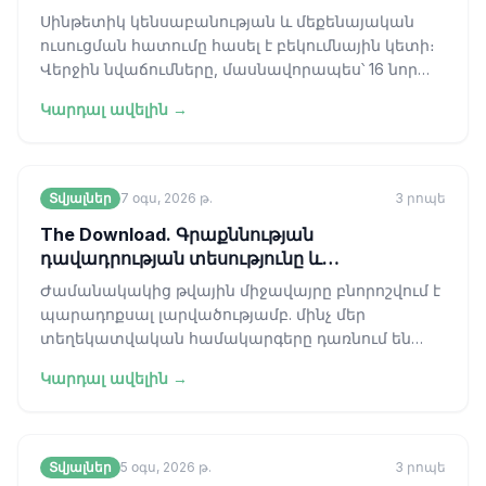
Սինթետիկ կենսաբանության և մեքենայական
ուսուցման հատումը հասել է բեկումնային կետի։
Վերջին նվաճումները, մասնավորապես՝ 16 նոր
վիրուսներ նախագծելու համար առաջադեմ ա
Կարդալ ավելին →
Տվյալներ
7 օգս, 2026 թ.
3
րոպե
The Download. Գրաքննության
դավադրության տեսությունը և
արհեստական բանականության կողմից
Ժամանակակից թվային միջավայրը բնորոշվում է
ստեղծված առաջին վիրուսը
պարադոքսալ լարվածությամբ. մինչ մեր
տեղեկատվական համակարգերը դառնում են
ավելի բարդ, հանրային վստահությունը նույն այդ
Կարդալ ավելին →
հա
Տվյալներ
5 օգս, 2026 թ.
3
րոպե