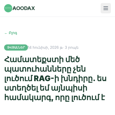
AOODAX
← Բլոգ
14 հունիսի, 2026 թ.
·
3
րոպե
ՏՎՅԱԼՆԵՐ
Համատեքստի մեծ
պատուհանները չեն
լուծում RAG-ի խնդիրը. ես
ստեղծել եմ այնպիսի
համակարգ, որը լուծում է