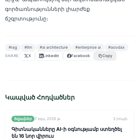
գործառնությունների լիարժեք
ճշգրտությունը։
#
rag
#
llm
#
ai architecture
#
enterprise ai
#
aoodax
SHARE
X
LinkedIn
Facebook
Copy
Կապված Հոդվածներ
Տվյալներ
7 օգս, 2026 թ.
3
րոպե
Գիտնականները AI-ի օգնությամբ ստեղծել
են 16 նոր վիրուս