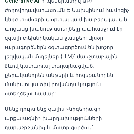
Generative AI
-ի (գեներատիվ ԱԲ)
ժողովրդավարացումն է: Նախկինում համոզիչ
կեղծ տոմսերի պորտալ կամ խաբեբայական
առցանց խանութ ստեղծելը պահանջում էր
զգալի տեխնիկական ջանքեր: Այսօր
չարագործներն օգտագործում են խոշոր
լեզվական մոդելներ (LLM)` մասշտաբային
ձևով կատարյալ տեղայնացված,
քերականորեն անթերի և հոգեբանորեն
մանիպուլյատիվ բովանդակություն
ստեղծելու համար:
Մենք դուրս ենք գալիս «նիգերիացի
արքայազնի» խարդախությունների
դարաշրջանից և մուտք գործում