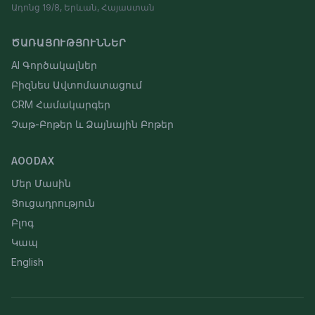
Ադոնց 19/8, Երևան, Հայաստան
ԾԱՌԱՅՈՒԹՅՈՒՆՆԵՐ
AI Գործակալներ
Բիզնես Ավտոմատացում
CRM Համակարգեր
Չաթ-Բոթեր և Ձայնային Բոթեր
AOODAX
Մեր Մասին
Ցուցադրություն
Բլոգ
Կապ
English