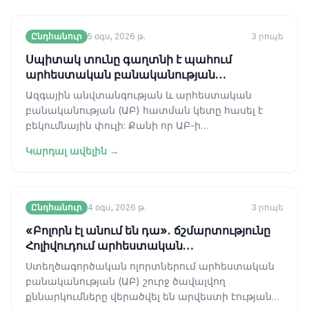
Ընդհանուր
5 օգս, 2026 թ.
3
րոպե
Սպիտակ տունը գաղտնի է պահում
արհեստական բանականության
կիբերանվտանգության իր շրջանակը
Ազգային անվտանգության և արհեստական
բանականության (ԱԲ) հատման կետը հասել է
բեկումնային փուլի: Քանի որ ԱԲ-ի
հնարավորությունները պարզ
Կարդալ ավելին →
օրինաչափությունների ճանաչումի
Ընդհանուր
4 օգս, 2026 թ.
3
րոպե
«Բոլորն էլ անում են դա». ճշմարտությունը
Հոլիվուդում արհեստական
բանականության մասին
Ստեղծագործական ոլորտներում արհեստական
բանականության (ԱԲ) շուրջ ծավալվող
քննարկումները վերածվել են արվեստի էության