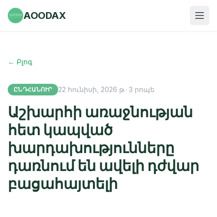
AOODAX
← Բլոգ
22 հունիսի, 2026 թ.
·
3
րոպե
ԸՆԴՀԱՆՈՒՐ
Աշխարհի առաջնության
հետ կապված
խարդախությունները
դառնում են ավելի դժվար
բացահայտելի