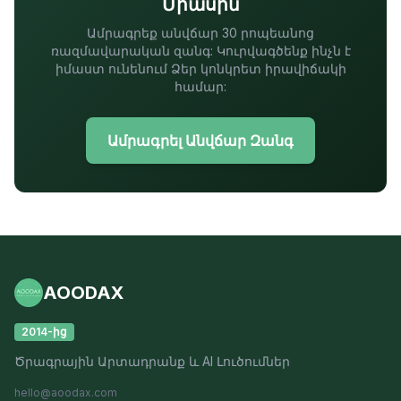
Միասին
Ամրագրեք անվճար 30 րոպեանոց
ռազմավարական զանգ: Կուրվագծենք ինչն է
իմաստ ունենում Ձեր կոնկրետ իրավիճակի
համար:
Ամրագրել Անվճար Զանգ
AOODAX
2014-ից
Ծրագրային Արտադրանք և AI Լուծումներ
hello@aoodax.com