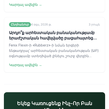
վերաբերյալ տեսական բանավեճից դեպի
Կարդալ ավելին →
գործառնական
Ընդհանուր
4 օգս, 2026 թ.
3
րոպե
Արդյո՞ք արհեստական բանականությամբ
երաժշտական հավելվածը բացահայտեց
ամառվա հիթը:
Fenix Flexin-ի «Rubberz»-ի նման երգերի
ենթադրյալ՝ արհեստական բանականության (ԱԲ)
օգնությամբ ստեղծված լինելու շուրջ վերջին
քննարկումները կարևոր շրջադարձային կետ ե
Կարդալ ավելին →
Եկեք Կառուցենք Ինչ-Որ Բան