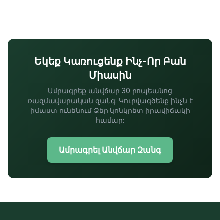
Եկեք Կառուցենք Ինչ-Որ Բան
Միասին
Ամրագրեք անվճար 30 րոպեանոց
ռազմավարական զանգ: Կուրվագծենք ինչն է
իմաստ ունենում Ձեր կոնկրետ իրավիճակի
համար:
Ամրագրել Անվճար Զանգ