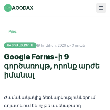
AOODAX
← Բլոգ
19 հունիսի, 2026 թ.
·
3
րոպե
ԱՎՏՈՄԱՏԱՑՈՒՄ
Google Forms-ի 9
գործառույթ, որոնք արժե
իմանալ
Ժամանակակից ձեռնարկություններում
գոյատևում են ոչ թե ամենաբարդ