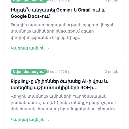
Ավտոմատացում
8 օգս, 2026 թ.
3
րոպե
Ինչպե՞ս անջատել Gemini-ն Gmail-ում և
Google Docs-ում
Թվային արտադրողականության ոլորտը վերջին
տասնութ ամիսների ընթացքում զգալի
փոփոխություններ է կրել։ Մինչ
ձեռնարկությունները շտապում են գեներատիվ
Կարդալ ավելին →
արհեստական բանական
Ավտոմատացում
8 օգս, 2026 թ.
3
րոպե
Rippling-ը միլիոններ ծախսեց AI-ի վրա և
ստեղծեց աշխատակիցների ROI-ի
գնահատման գործիք
Վերջին տասնութ ամիսների «արհեստական
բանականության (ԱԲ) ոսկե տենդը» բնորոշվում է
մեկ հստակ, հրատապ հրամայականով՝ ընդունել,
ինտեգրել և մասշտաբավորել։ Շատ կազմակեր
Կարդալ ավելին →