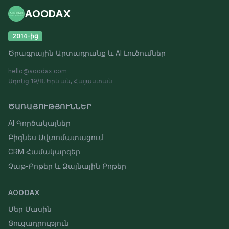
AOODAX
2014-ից
Ծրագրային Արտադրանք և AI Լուծումներ
hello@aoodax.com
Ադոնց 19/8, Երևան, Հայաստան
ԾԱՌԱՅՈՒԹՅՈՒՆՆԵՐ
AI Գործակալներ
Բիզնես Ավտոմատացում
CRM Համակարգեր
Չաթ-Բոթեր և Ձայնային Բոթեր
AOODAX
Մեր Մասին
Ցուցադրություն