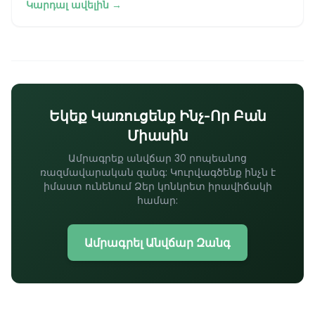
Կարդալ ավելին →
փոր
Եկեք Կառուցենք Ինչ-Որ Բան
Միասին
Ամրագրեք անվճար 30 րոպեանոց
ռազմավարական զանգ: Կուրվագծենք ինչն է
իմաստ ունենում Ձեր կոնկրետ իրավիճակի
համար:
Ամրագրել Անվճար Զանգ