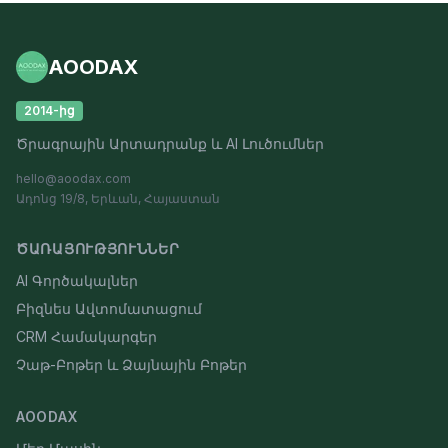
AOODAX
2014-ից
Ծրագրային Արտադրանք և AI Լուծումներ
hello@aoodax.com
Ադոնց 19/8, Երևան, Հայաստան
ԾԱՌԱՅՈՒԹՅՈՒՆՆԵՐ
AI Գործակալներ
Բիզնես Ավտոմատացում
CRM Համակարգեր
Չաթ-Բոթեր և Ձայնային Բոթեր
AOODAX