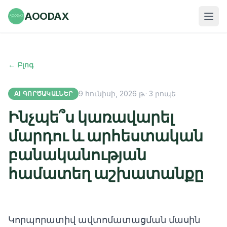
AOODAX
← Բլոգ
9 հունիսի, 2026 թ.
·
3
րոպե
AI ԳՈՐԾԱԿԱԼՆԵՐ
Ինչպե՞ս կառավարել
մարդու և արհեստական
բանականության
համատեղ աշխատանքը
Կորպորատիվ ավտոմատացման մասին