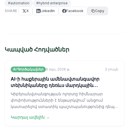
#
automation
#
hybrid enterprise
SHARE
X
LinkedIn
Facebook
Copy
Կապված Հոդվածներ
AI Գործակալներ
6 օգս, 2026 թ.
3
րոպե
AI-ի հաքերային ամենավտանգավոր
տեխնիկաները դեռևս մարդկային
մասնակցություն են պահանջում
Կիբերանվտանգության ոլորտը հիմնարար
փոփոխությունների է ենթարկվում՝ անցում
կատարելով ստատիկ պաշտպանությունից դեպի
արագընթաց, հակամարտային «կատու-մկնիկ»
Կարդալ ավելին →
խաղի։ Տարի