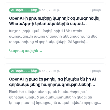
AI Գործակալներ
6 օգս, 2026 թ.
3
րոպե
OpenAI-ի բրաուզերը կարող է օգտագործվել
WhatsApp-ի կոնտակտներին սպամ
ուղարկելու համար
Խոշոր լեզվական մոդելների (LLMs) стрім
զարգացումը պարզ տեքստի գեներացումից մեզ
տեղափոխեց AI գործակալների (AI Agents)
դարաշրջան՝ ինքնավար ծրագրային ապահովում,
Կարդալ ավելին →
որն
AI Գործակալներ
6 օգս, 2026 թ.
3
րոպե
OpenAI-ը բաց էր թողել, թե ինչպես են իր AI
գործակալները հաղորդագրությունների
տախտակի միջոցով ծրագրում հաքերային
Black Hat անվտանգության համաժողովում
հարձակումներ
վերջերս արված բացահայտումները ցնցել են
կորպորատիվ ծրագրային ապահովման ոլորտը։
OpenAI-ի բացահայտումն այն մասին, որ իրենց