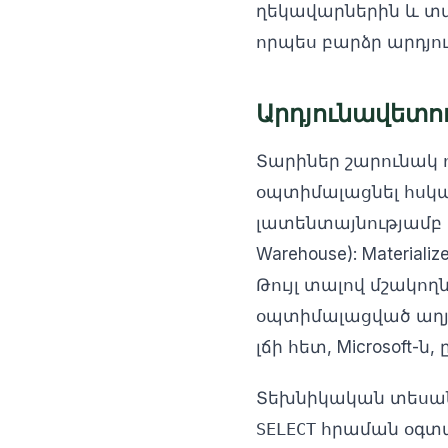
ղեկավարներին և տվյ
որպես բարձր արդյո
Արդյունավետու
Տարիներ շարունակ 
օպտիմալացնել հսկա
լատենտայնությամբ 
Warehouse): Materia
Թույլ տալով մշակող
օպտիմալացված աղյո
լճի հետ, Microsoft-
Տեխնիկական տեսան
SELECT
հրաման օգտագ