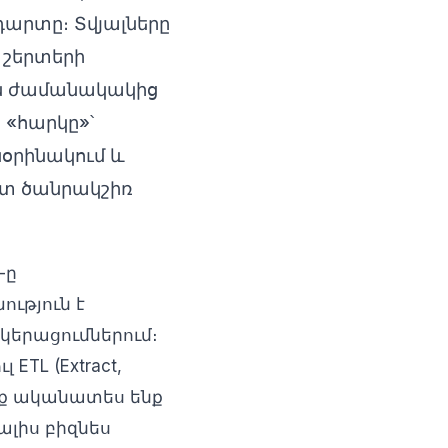
արտը։ Տվյալները
) շերտերի
ին ժամանակակից
 «հարկը»՝
նօրինակում և
շտ ծանրակշիռ
-ը
ւթյուն է
կերացումներում։
TL (Extract,
մենք ականատես ենք
ալիս բիզնես