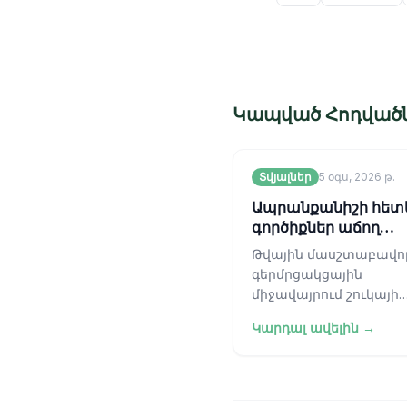
Կապված Հոդված
Տվյալներ
5 օգս, 2026 թ.
Ապրանքանիշի հե
գործիքներ աճող
ընկերությունների 
Թվային մասշտաբավո
գերմրցակցային
միջավայրում շուկայի
առաջատարի և հետև
Կարդալ ավելին →
միջև եղած տարբերութ
հաճախ պայմանավոր
հետադարձ կապի օղա
հստակությամբ։