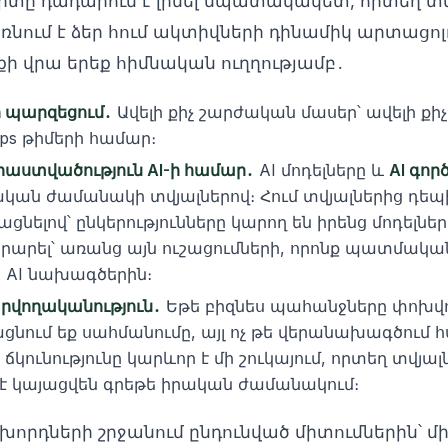
շերտը դադարում է լինել նպատակակետ, որտեղ տ
առնում է ձեր հում ակտիվների դինամիկ արտացոլո
քի վրա երեք հիմնական ուղղությամբ․
 պարզեցում․
Ավելի քիչ շարժական մասեր՝ ավելի ք
ps թիմերի համար։
ստվածություն AI-ի համար․
AI մոդելները և
AI գոր
ական ժամանակի տվյալներով։ Հում տվյալներից դե
ցնելով՝ ընկերությունները կարող են իրենց մոդելնե
արել՝ առանց այն ուշացումների, որոնք պատմակա
 AI նախագծերին։
րվողականություն․
Եթե բիզնես պահանջները փոխվու
ում եք սահմանումը, այլ ոչ թե վերանախագծում 
ճկունությունը կարևոր է մի շուկայում, որտեղ տվյա
 է կայացվեն գրեթե իրական ժամանակում։
խորդների շրջանում ընդունված միտումներին՝ 