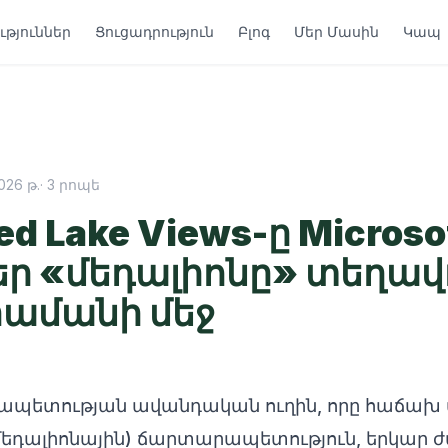
թյուններ
Ցուցադրություն
Բլոգ
Մեր Մասին
Կապ
026 թ.
·
3
րոպե
ed Lake Views-ը Microsof
ձեր «մեդալիոնը» տեղավ
րամանի մեջ
ապետության ավանդական ուղին, որը հաճախ 
 (մեդալիոնային) ճարտարապետություն, երկար