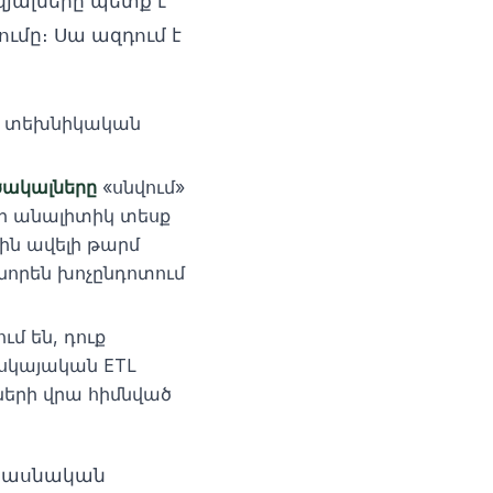
վյալները պետք է
ւմը։ Սա ազդում է
իչ տեխնիկական
ծակալները
«սնվում»
պի անալիտիկ տեսք
րին ավելի թարմ
նորեն խոչընդոտում
մ են, դուք
հսկայական ETL
լների վրա հիմնված
միասնական