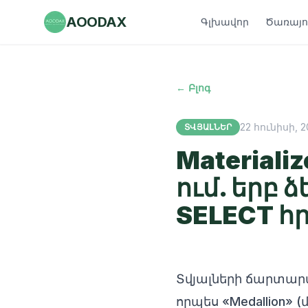
AOODAX
Գլխավոր
Ծառայու
← Բլոգ
22 հունիսի, 2
ՏՎՅԱԼՆԵՐ
Materializ
ում. երբ 
SELECT հ
Տվյալների ճարտար
որպես «Medallion»