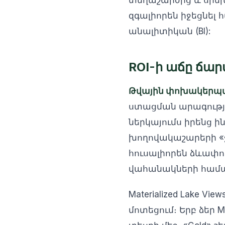
տեղաշարժից և սինխ
զգալիորեն իջեցնել
անալիտիկան (BI):
ROI-ի աճը ճա
Թվային փոխակերպման 
ստացման արագությու
ներկայումս իրենց ի
խողովակաշարերի «ջր
հուսալիորեն ձևափ
վահանակների համ
Materialized Lake V
մոտեցում։ Երբ ձեր 