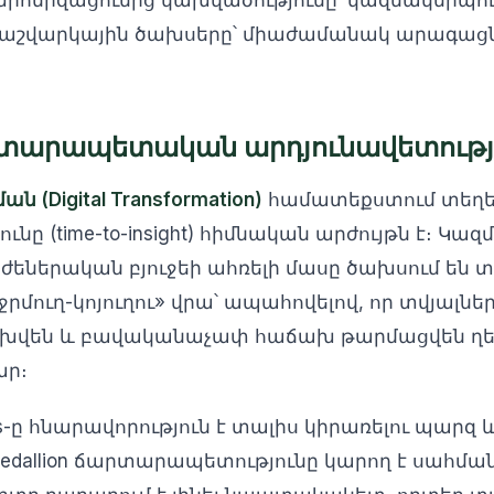
րոնիզացումից կախվածությունը՝ կազմակերպութ
 հաշվարկային ծախսերը՝ միաժամանակ արագացն
րտարապետական արդյունավետությ
(Digital Transformation)
համատեքստում տեղե
նը (time-to-insight) հիմնական արժույթն է։ Կա
նժեներական բյուջեի ահռելի մասը ծախսում են տ
մուղ-կոյուղու» վրա՝ ապահովելով, որ տվյալնե
ոխվեն և բավականաչափ հաճախ թարմացվեն ղ
ար։
iews-ը հնարավորություն է տալիս կիրառելու պար
Medallion ճարտարապետությունը կարող է սահմա