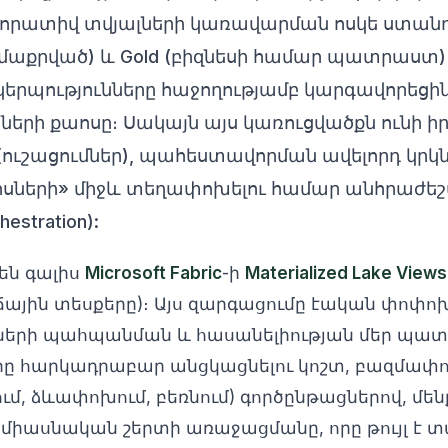
պորատիվ տվյալների կառավարման ոսկե ստանդ
ver (մաքրված) և Gold (բիզնեսի համար պատրաստ
կերպությունները հաջողությամբ կարգավորեց
երի քաոսը։ Սակայն այս կառուցվածքն ունի իր
(ուշացումներ), պահեստավորման ավելորդ կրկ
իլոսների» միջև տեղափոխելու համար անհրաժե
stration):
 են գալիս
Microsoft Fabric
-ի
Materialized Lake Views
ային տեսքերը)։ Այս զարգացումը էական փոփոխո
ների պահպանման և հասանելիության մեր պատ
 հարկադրաբար անցկացնելու կոշտ, բազմափուլ E
որզում, ձևափոխում, բեռնում) գործընթացներով, 
 միասնական շերտի առաջացմանը, որը թույլ է տ