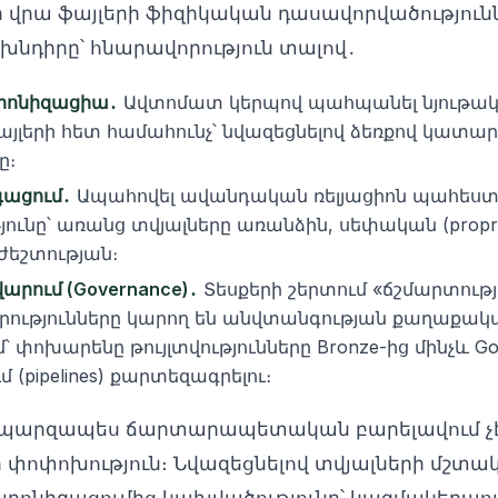
ա ֆայլերի ֆիզիկական դասավորվածությունն է։ 
յս խնդիրը՝ հնարավորություն տալով․
րոնիզացիա․
Ավտոմատ կերպով պահպանել նյութակ
 ֆայլերի հետ համահունչ՝ նվազեցնելով ձեռքով կա
ը։
գացում․
Ապահովել ավանդական ռելյացիոն պահես
ւնը՝ առանց տվյալները առանձին, սեփական (propri
ժեշտության։
րում (Governance)․
Տեսքերի շերտում «ճշմարտությ
րությունները կարող են անվտանգության քաղաքակա
՝ փոխարենը թույլտվությունները Bronze-ից մինչև Go
(pipelines) քարտեզագրելու։
 պարզապես ճարտարապետական բարելավում չէ
փոփոխություն։ Նվազեցնելով տվյալների մշտ