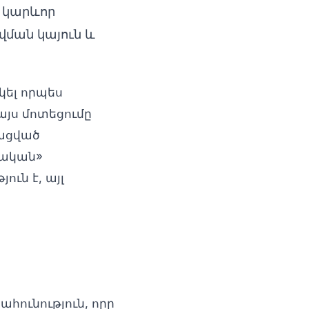
 կարևոր
ման կայուն և
կել որպես
այս մոտեցումը
տացված
կական»
ւն է, այլ
ունություն, որը