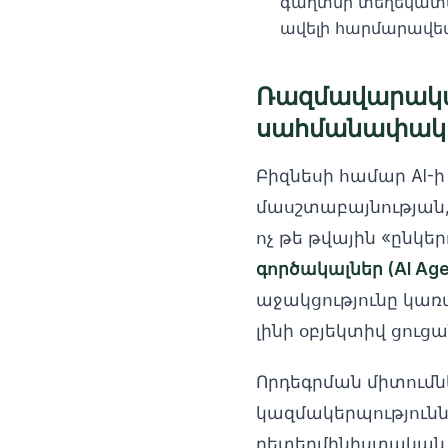
գաղտնի տեղեկատվ
ավելի հարմարավետ 
Ռազմավարակա
սահմանափակու
Բիզնեսի համար AI-ի
մասշտաբայնության,
ոչ թե թվային «ընկեր
գործակալներ (AI Age
աջակցությունը կառ
լինի օբյեկտիվ ցուց
Որդեգրման միտումնե
կազմակերպություննե
դետերմինիստական 