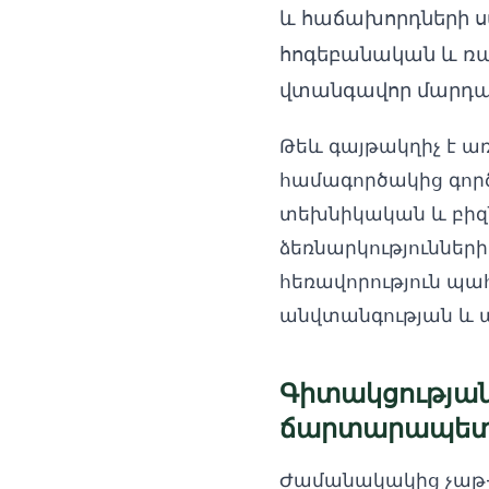
և հաճախորդների ս
հոգեբանական և ռա
վտանգավոր մարդակե
Թեև գայթակղիչ է առ
համագործակից գործ
տեխնիկական և բիզն
ձեռնարկություններ
հեռավորություն պա
անվտանգության և 
Գիտակցությա
ճարտարապետո
Ժամանակակից չաթ-բ