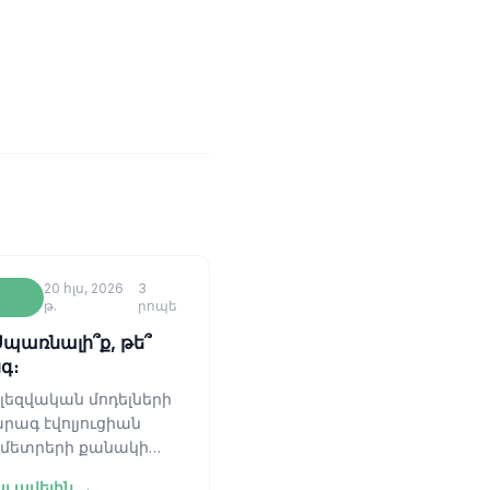
20 հլս, 2026
3
թ.
րոպե
 Սպառնալի՞ք, թե՞
գ։
 լեզվական մոդելների
արագ էվոլյուցիան
մետրերի քանակի
ազքից վերածվել է
լ ավելին →