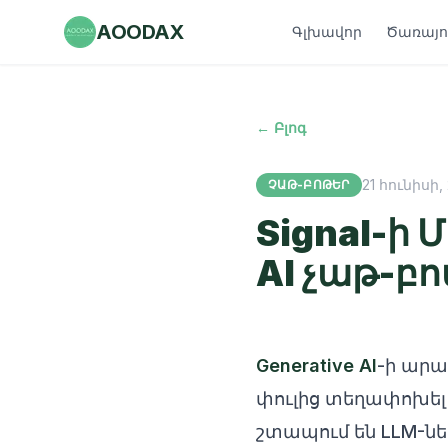
AOODAX
Գլխավոր
Ծառայու
← Բլոգ
21 հունիսի, 
ՉԱԹ-ԲՈԹԵՐ
Signal-ի 
AI չաթ-բո
Generative AI
-ի արա
փուլից տեղափոխել 
շտապում են LLM-նե