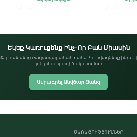
«որոնողական համակարգը»
օգտակ
Մենք
եղել է դարպաս՝ կապույտ
հասան
հղումների մի ցանկ, որը
էկոհա
ով,
ծառայո
ինտեգ
ններով
Եկեք Կառուցենք Ինչ-Որ Բան Միասին
0 րոպեանոց ռազմավարական զանգ: Կուրվագծենք ինչն է 
կոնկրետ իրավիճակի համար:
Ամրագրել Անվճար Զանգ
ԾԱՌԱՅՈՒԹՅՈՒՆՆԵՐ