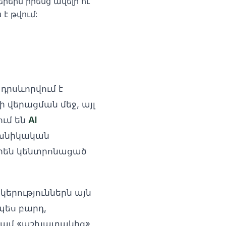
րն իրենց ավելի ու
է թվում:
 դրսևորվում է
 վերացման մեջ, այլ
ում են
AI
եխնիկական
որեն կենտրոնացած
կերություններն այն
պես բարդ,
 կամ «աշխատակից»