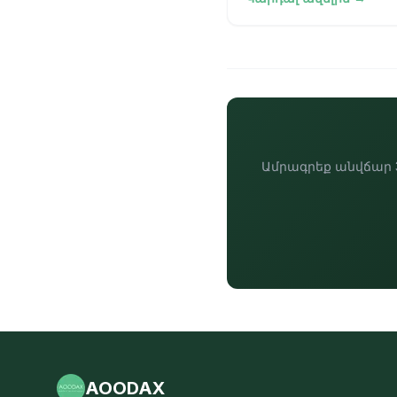
մասշտաբայնության
անդադար ձգտմամբ։ 
տարված ենք
պարամետրերի քանակ
թոքենների պատուհա
և մեծ
Ամրագրեք անվճար 3
AOODAX