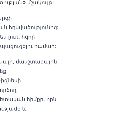
ւթյան» մշակույթ:
արգի
ն հղկվածությունից:
 լուռ, հզոր
ապացուցելու համար:
ւսալի, մասշտաբային
եք
բիզնեսի
ործող
ետական հիմքը, որն
ությամբ և