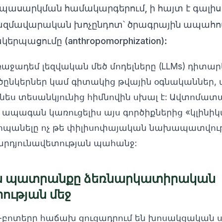
պասարկման համակարգերում, ի հայտ է գալիս
զմավարական խոչընդոտ՝ ծրագրային ապահով
րպացումը (anthropomorphization):
աջադեմ լեզվական մեծ մոդելները (LLMs) դիտար
ընկերներ կամ գիտակից թվային օգնականներ, 
ես տեսանկյունից հիմնովին սխալ է: Ավտոմա
ի ապագան կառուցելիս այս գործիքներից «կլինի
հպանելը ոչ թե փիլիսոփայական նախապատվությո
արդյունավետության պահանջ:
ն պատրանքը ձեռնարկատիրական
ւթյան մեջ
ոտերը հաճախ ցուցադրում են խոսակցական սահ