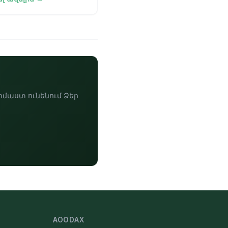
արության,
ելիության և
մակարգային
րման մրցավազքի։ Այ
իմաստ ունենում Ձեր
AOODAX