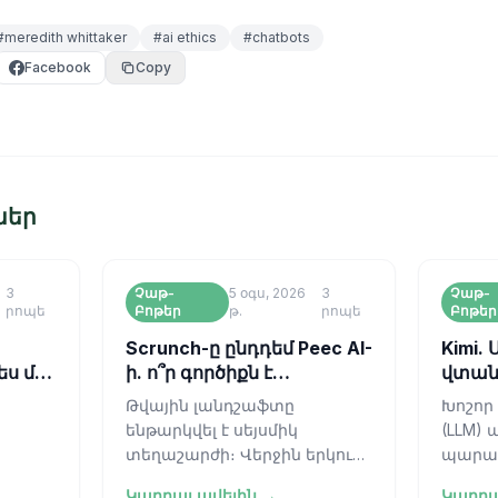
#
meredith whittaker
#
ai ethics
#
chatbots
Facebook
Copy
ներ
3
Չաթ-
5 օգս, 2026
3
Չաթ-
րոպե
Բոթեր
թ.
րոպե
Բոթեր
Scrunch-ը ընդդեմ Peec AI-
Kimi.
ս մի
ի. ո՞ր գործիքն է
վտան
համապատասխանում
Թվային լանդշաֆտը
Խոշոր
եր
ձեր AEO
ենթարկվել է սեյսմիկ
(LLM) 
ռազմավարությանը
տեղաշարժի։ Վերջին երկու
պարա
[2026]
տասնամյակների ընթացքում
մրցավ
Կարդալ ավելին →
Կարդա