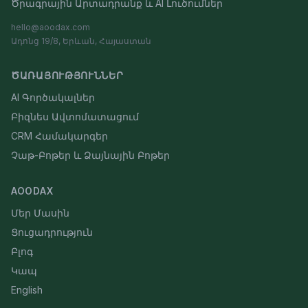
Ծրագրային Արտադրանք և AI Լուծումներ
hello@aoodax.com
Ադոնց 19/8, Երևան, Հայաստան
ԾԱՌԱՅՈՒԹՅՈՒՆՆԵՐ
AI Գործակալներ
Բիզնես Ավտոմատացում
CRM Համակարգեր
Չաթ-Բոթեր և Ձայնային Բոթեր
AOODAX
Մեր Մասին
Ցուցադրություն
Բլոգ
Կապ
English