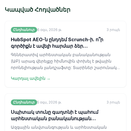
Կապված Հոդվածներ
Ընդհանուր
6 օգս, 2026 թ.
3
րոպե
HubSpot AEO-ն ընդդեմ Scrunch-ի. ո՞ր
գործիքն է ավելի հարմար ձեր
աշխատանքային գործընթացին։
Գեներատիվ արհեստական բանականության
(ԱԲ) արագ վերելքը հիմնովին փոխել է թվային
որոնելիության լանդշաֆտը: Տարիներ շարունակ
ոլորտը գործում էր «կապույտ հղման» գերիշխա
Կարդալ ավելին →
Ընդհանուր
5 օգս, 2026 թ.
3
րոպե
Սպիտակ տունը գաղտնի է պահում
արհեստական բանականության
կիբերանվտանգության իր շրջանակը
Ազգային անվտանգության և արհեստական