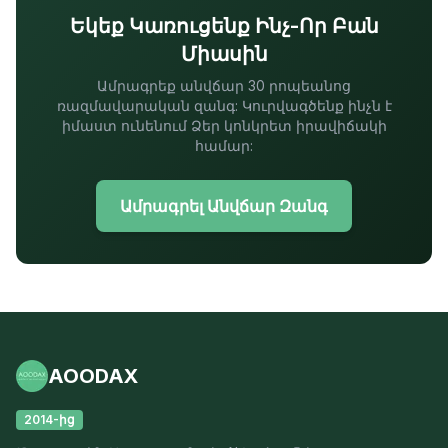
Եկեք Կառուցենք Ինչ-Որ Բան
Միասին
Ամրագրեք անվճար 30 րոպեանոց
ռազմավարական զանգ: Կուրվագծենք ինչն է
իմաստ ունենում Ձեր կոնկրետ իրավիճակի
համար:
Ամրագրել Անվճար Զանգ
AOODAX
2014-ից