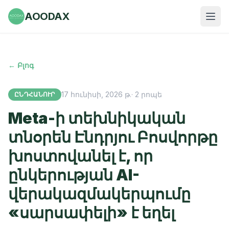
AOODAX
← Բլոգ
17 հունիսի, 2026 թ.
·
2
րոպե
ԸՆԴՀԱՆՈՒՐ
Meta-ի տեխնիկական
տնօրեն Էնդրյու Բոսվորթը
խոստովանել է, որ
ընկերության AI-
վերակազմակերպումը
«սարսափելի» է եղել