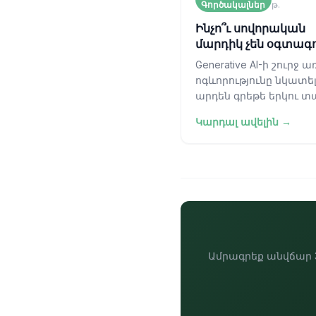
Գործակալներ
թ.
Ինչո՞ւ սովորական
մարդիկ չեն օգտագ
AI գործակալներ
Generative AI-ի շուրջ 
ոգևորությունը նկատել
արդեն գրեթե երկու տ
Մենք ականատես ենք 
Կարդալ ավելին →
խոշոր լեզվական մոդե
(LLM) հնարավորությու
հսկայական թ
Ամրագրեք անվճար 3