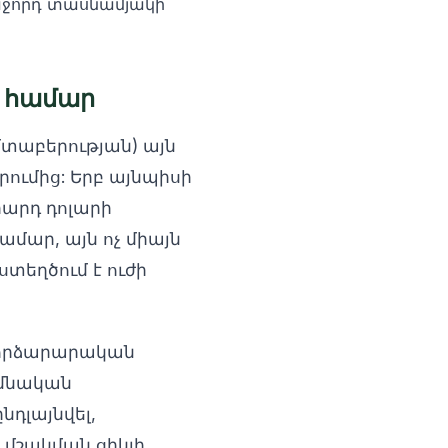
աջորդ տասնամյակի
ի համար
մտաբերության) այն
րումից: Երբ այնպիսի
իարդ դոլարի
մար, այն ոչ միայն
տեղծում է ուժի
 փորձարարական
հիմնական
նդլայնվել,
 մշակման ցիկլի