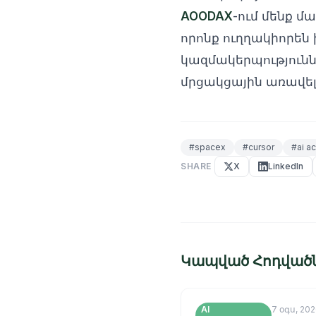
AOODAX
-ում մենք 
որոնք ուղղակիորեն 
կազմակերպությունն
մրցակցային առավել
#
spacex
#
cursor
#
ai a
SHARE
X
LinkedIn
Կապված Հոդված
AI
7 օգս, 20