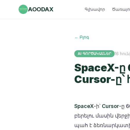
AOODAX
Գլխավոր
Ծառայու
← Բլոգ
16 հուն
AI ԳՈՐԾԱԿԱԼՆԵՐ
SpaceX-ը 
Cursor-ը՝
SpaceX
-ի՝
Cursor
-ը 
բերելու մասին վեր
պահ է ձեռնարկատի