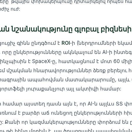
երը՝ թվային փոխակերպումը դիտարկելով որպես հ
իչ ուժ:
 նշանակությունը գլոբալ բիզնես
ուցիչ գինն ընդգծում է
ROI
-ի (ներդրումների եկա
 որը ընկերությունները ակնկալում են AI-ի ինտեգ
ինչպիսին է SpaceX-ը, հատկացնում է մոտ 60 միլ
մշակման հնարավորություններ ձեռք բերելու հա
րագրային ապահովման մատակարարումը, այլև ս
րտֆելի յուրաքանչյուր այլ ակտիվի համար:
ի համար այստեղ դասն այն է, որ AI-ն այլևս ՏՏ
 դառնում է բարձր աճ ունեցող ընկերությունների 
 Քանի որ կազմակերպությունները փորձում են ը
 թե հենց մոդելն է, այլ ծրագրային ապահովման