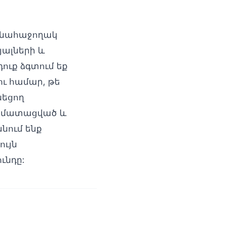
մենահաջողակ
յալների և
դուք ձգտում եք
ու համար, թե
նեցող
տոմատացված և
նում ենք
ույն
ւնդը: