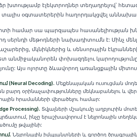
ր խտությամբ էլեկտրոդներ տեղադրելով՝ հետա
ն տալիս օգտատերերին հաղորդակցվել աննախադ
րտի համար սա պարզապես հասանելիության խնդ
դ սերնդի մեթոդների նախադիտումն է: Մինչ մեն
արերից, մկնիկներից և սենսորային էկրանների
տ անմիջականորեն փոխազդելու կարողությունը
ւնը: Այս ոլորտը ձևավորող առանցքային միտում
ւմ (Neural Decoding).
Մեքենայական ուսուցման մոդել
ան բարդ օրինաչափությունները մեկնաբանելու և վ
ային հրամանների վերածելու համար:
ge Processing).
Տվյալների մշակումը աղբյուրին մոտե
) կրճատում, ինչը երաշխավորում է նեյրոնային տեղե
ծումը թվայինի:
ում.
Նեյրոնային իմպլանտների և գործող ծրագրային