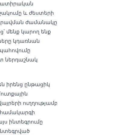
օգտատիրական
մշակումը և ժեստերի
րգրավման ժամանակը
ց՝ մենք կարող ենք
ները կդառնան
ապահովումը
ետ ներդաշնակ
են իրենց ընթացիկ
մուտքային
այրերի ուղղությամբ
և համակարգի
այս ինտեգրումը
-ինտեգրված