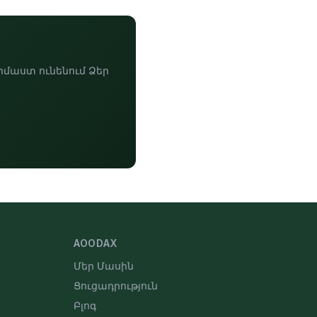
իմաստ ունենում Ձեր
AOODAX
Մեր Մասին
Ցուցադրություն
Բլոգ