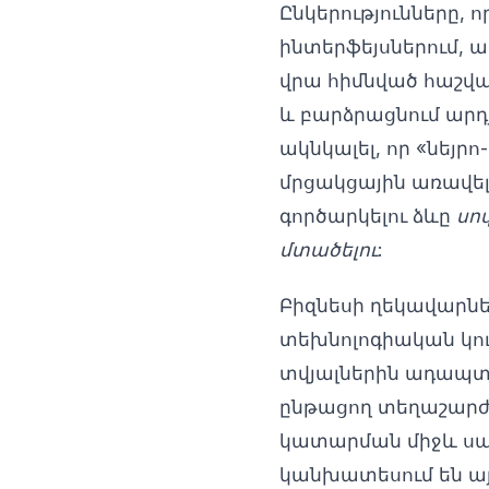
Ընկերությունները,
ինտերֆեյսներում, ա
վրա հիմնված հաշվ
և բարձրացնում արդյ
ակնկալել, որ «նե
մրցակցային առավել
գործարկելու ձևը
սով
մտածելու
:
Բիզնեսի ղեկավարնե
տեխնոլոգիական կու
տվյալներին ադապտա
ընթացող տեղաշարժը
կատարման միջև սահ
կանխատեսում են այս