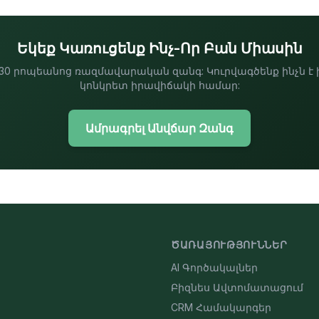
Եկեք Կառուցենք Ինչ-Որ Բան Միասին
0 րոպեանոց ռազմավարական զանգ: Կուրվագծենք ինչն է 
կոնկրետ իրավիճակի համար:
Ամրագրել Անվճար Զանգ
ԾԱՌԱՅՈՒԹՅՈՒՆՆԵՐ
AI Գործակալներ
Բիզնես Ավտոմատացում
CRM Համակարգեր