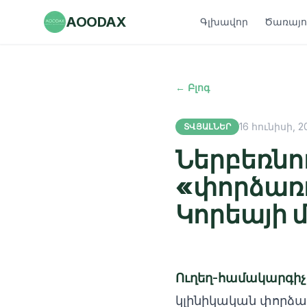
AOODAX
Գլխավոր
Ծառայու
← Բլոգ
16 հունիսի, 2
ՏՎՅԱԼՆԵՐ
Ներբեռնո
«փորձառ
Կորեայի մ
Ուղեղ-համակարգիչ 
կլինիկական փորձար