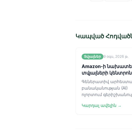
Կապված Հոդված
Տվյալներ
9 օգս, 2026 թ.
Amazon-ի նախատե
տվյալների կենտրոն
կարող է դառնալ ԱՄ
Գեներատիվ արհեստ
ամենամեծ աղտոտի
բանականության (AI)
ոլորտում գերիշխանու
հասնելու անդադար ձ
Կարդալ ավելին →
վերաշարադրում է
ենթակառուցվածքներ
կանոնները, սակայն ի 
գալիս մի