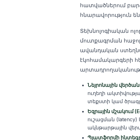
հատվածներում բարձ
հնարավորություն ե
Տեխնոլոգիական ոլո
մուտքագրման հաջոր
ավանդական ստեղնաշ
էկոհամակարգերի հե
արտադրողականությո
Նեյրոնային վերծանո
ուղեղի ակտիվությ
տեքստի կամ ծրագր
Եզրային մշակում (Ed
ուշացման (latency
ակնթարթային վերա
Պլատֆորմի ինտեգր