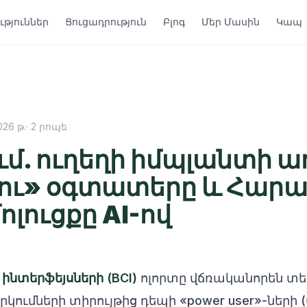
թյուններ
Ցուցադրություն
Բլոգ
Մեր Մասին
Կապ
026 թ.
·
2
րոպե
ւմ. ուղեղի իմպլանտի 
ու» օգտատերը և Հարա
ոլուցքը AI-ով
ինտերֆեյսների (BCI)
ոլորտը վճռականորեն տե
կումների տիրույթից դեպի «power user»-ների