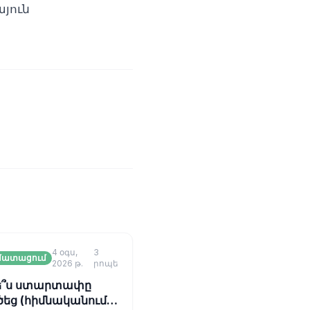
յուն
4 օգս,
3
մատացում
2026 թ.
րոպե
ե՞ս ստարտափը
եց (հիմնականում)