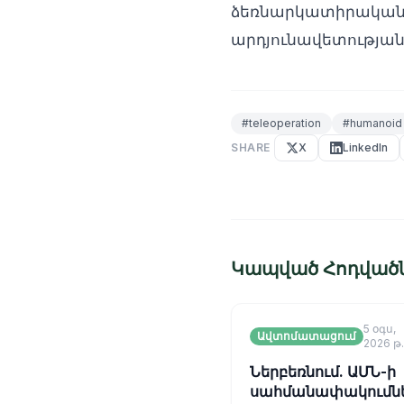
ձեռնարկատիրական 
արդյունավետության
#
teleoperation
#
humanoid 
SHARE
X
LinkedIn
Կապված Հոդված
5 օգս,
Ավտոմատացում
2026 թ.
Ներբեռնում. ԱՄՆ-ի
սահմանափակումն