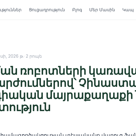
թյուններ
Ցուցադրություն
Բլոգ
Մեր Մասին
Կապ
սի, 2026 թ.
·
2
րոպե
ան ռոբոտների կառավ
արժումներով՝ Չինաստ
գիական մայրաքաղաքի
ություն
ի համագործակցության տեսլականը վաղուց ֆա