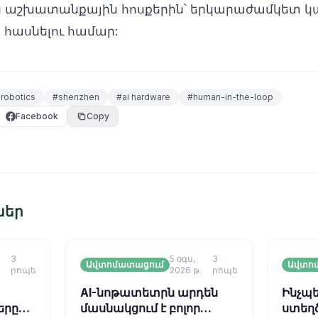
աշխատանքային հոսքերին՝ երկարաժամկետ կա
 հասնելու համար:
robotics
#
shenzhen
#
ai hardware
#
human-in-the-loop
Facebook
Copy
ներ
3
5 օգս,
3
Ավտոմատացում
Ավտո
րոպե
2026 թ.
րոպե
AI-նոթատետրն արդեն
Ինչպ
երը
մասնակցում է բոլոր
ստեղծ