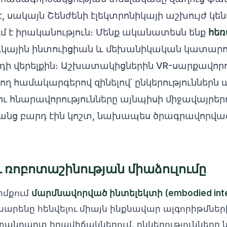
, սակայն Շենժենի էլեկտրոնիկայի աշխույժ կե
ւմ է իրականություն։ Մենք ականատեսն ենք
հե
դկային ինտուիցիան և մեխանիկական կատարո
դի վերելքին։ Աշխատակիցներին VR-սարքավորո
ող համակարգերով զինելով՝ ընկերություններն
ու հնարավորությունները այնպիսի միջավայրերո
անց բարդ էին կոշտ, նախապես ծրագրավոր
 ռոբոտաշինության միաձուլումը
իմքում
մարմնավորված ինտելեկտի (embodied intel
արենը հենվելու միայն ինքնավար ալգորիթմների
տանդարտ իրավիճակներում, ընկերությունները ն