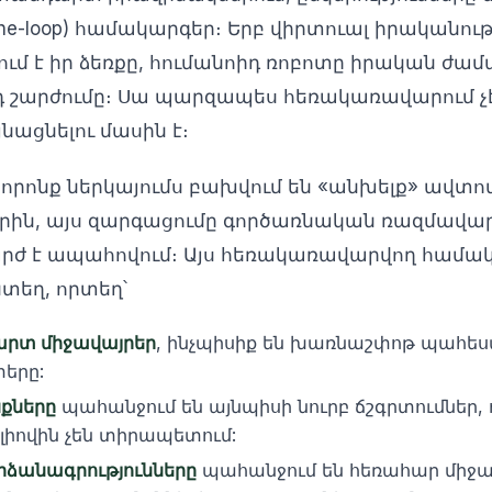
-the-loop) համակարգեր։ Երբ վիրտուալ իրականու
մ է իր ձեռքը, հումանոիդ ռոբոտը իրական ժա
յդ շարժումը։ Սա պարզապես հեռակառավարում չ
նացնելու մասին է։
 որոնք ներկայումս բախվում են «անխելք» ավ
ին, այս զարգացումը գործառնական ռազմավար
րժ է ապահովում։ Այս հեռակառավարվող համա
տեղ, որտեղ՝
արտ միջավայրեր
, ինչպիսիք են խառնաշփոթ պահես
երը:
քները
պահանջում են այնպիսի նուրբ ճշգրտումներ, 
լիովին չեն տիրապետում:
րձանագրությունները
պահանջում են հեռահար միջամ