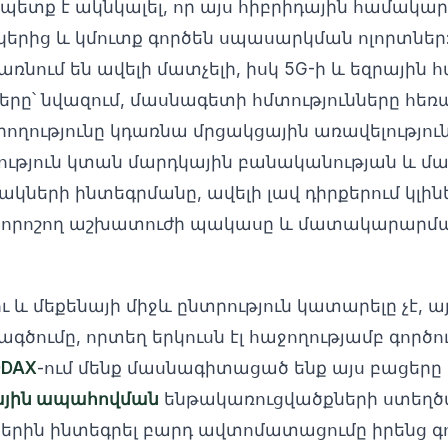
պետք է ակնկալել, որ այս հիբրիդային համակար
երից և կմուտք գործեն սպասարկման ոլորտներ:
ռնում են ավելի մատչելի, իսկ 5G-ի և եզրային 
մները՝ նվազում, մասնագետի հմտությունները հեռ
ողությունը կդառնա մրցակցային առավելություն
ություն կտան մարդկային բանականության և մ
կների ինտեգրմանը, ավելի լավ դիրքերում կլին
նորոշող աշխատուժի պակասը և մատակարարմա
ւ և մեքենայի միջև ընտրություն կատարելը չէ, ա
ումը, որտեղ երկուսն էլ հաջողությամբ գործու
DAX
-ում մենք մասնագիտացած ենք այս բացերը 
ային ապահովման
ենթակառուցվածքների ստեղծմա
երին ինտեգրել բարդ ավտոմատացումը իրենց գ