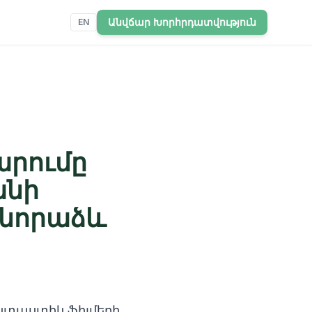
Անվճար Խորհրդատվություն
EN
արումը
անի
 նորաձև
նտաստիկ ֆիլմերի