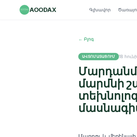
AOODAX
Գլխավոր
Ծառայու
← Բլոգ
18 հունի
ԱՎՏՈՄԱՏԱՑՈՒՄ
Մարդանմ
մարմնի շ
տեխնոլո
մասնագիտ
Մարդու և մեքենայ