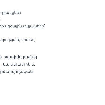
ադրանքներ
:
րքագծային տվյալները՝
րության, որտեղ
 են օպտիմալացնել
ը։ Սա ստատիկ և
հարմարվողական